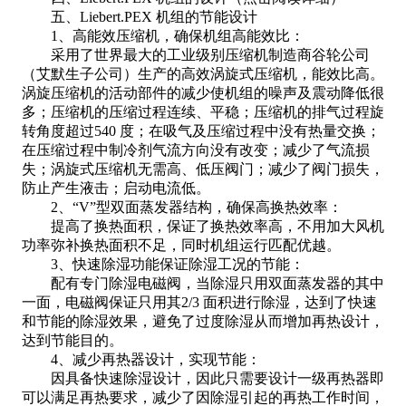
五、Liebert.PEX 机组的节能设计
1、高能效压缩机，确保机组高能效比：
采用了世界最大的工业级别压缩机制造商谷轮公司
（艾默生子公司）生产的高效涡旋式压缩机，能效比高。
涡旋压缩机的活动部件的减少使机组的噪声及震动降低很
多；压缩机的压缩过程连续、平稳；压缩机的排气过程旋
转角度超过540 度；在吸气及压缩过程中没有热量交换；
在压缩过程中制冷剂气流方向没有改变；减少了气流损
失；涡旋式压缩机无需高、低压阀门；减少了阀门损失，
防止产生液击；启动电流低。
2、“V”型双面蒸发器结构，确保高换热效率：
提高了换热面积，保证了换热效率高，不用加大风机
功率弥补换热面积不足，同时机组运行匹配优越。
3、快速除湿功能保证除湿工况的节能：
配有专门除湿电磁阀，当除湿只用双面蒸发器的其中
一面，电磁阀保证只用其2/3 面积进行除湿，达到了快速
和节能的除湿效果，避免了过度除湿从而增加再热设计，
达到节能目的。
4、减少再热器设计，实现节能：
因具备快速除湿设计，因此只需要设计一级再热器即
可以满足再热要求，减少了因除湿引起的再热工作时间，