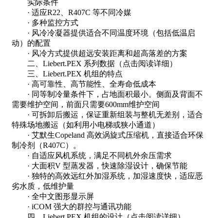
实际条件
· 适应R22、R407C 等不同冷媒
· 多种监控方式
· 风冷冷凝器提供适合不同温度环境（包括低温启
动）的配置
· 风冷方式提供超远安装距离和超高落差的方案
二、Liebert.PEX 系列数据（点击阅读详细）
三、Liebert.PEX 机组的特点
· 高可靠性、高节能性、全寿命低成本
· 同等制冷量条件下，占地面积最小。侧面及背面不
需要维护空间，前面只需要600mm维护空间
· 可拆卸后搬运，保证重新组装与整机无差别，适合
特殊场地搬运（如利用小电梯或狭小通道）
· 艾默生Copeland 高效涡旋式压缩机，直接适合环保
制冷剂（R407C）。
· 自适应风机系统，满足不同机外余压需求
· 大面积V 型蒸发器，快速除湿设计，确保节能
· 独特的高效远红外加湿系统，加湿速度快，适应恶
劣水质，低维护量
· 全中文图形显示屏
· iCOM 强大的群控与通讯功能
四、Liebert.PEX 机组的设计（点击阅读详细）