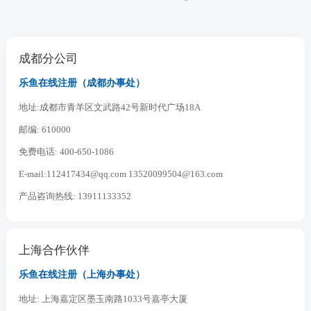
成都分公司
乐鱼在线注册（成都办事处）
地址:成都市青羊区文武路42号新时代广场18A
邮编: 610000
免费电话: 400-650-1086
E-mail:112417434@qq.com 13520099504@163.com
产品咨询热线: 13911133352
上海合作伙伴
乐鱼在线注册（上海办事处）
地址: 上海嘉定区墨玉南路1033号嘉亭大厦