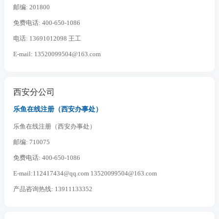
邮编: 201800
免费电话: 400-650-1086
电话: 13691012098 王工
E-mail: 13520099504@163.com
西安分公司
乐鱼在线注册（西安办事处）
乐鱼在线注册（西安办事处）
邮编: 710075
免费电话: 400-650-1086
E-mail:112417434@qq.com 13520099504@163.com
产品咨询热线: 13911133352