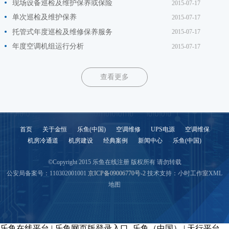
现场设备巡检及维护保养或保险
2015-07-17
单次巡检及维护保养
2015-07-17
托管式年度巡检及维修保养服务
2015-07-17
年度空调机组运行分析
2015-07-17
查看更多
首页
关于金恒
乐鱼(中国)
空调维修
UPS电源
空调维保
机房冷通道
机房建设
经典案例
新闻中心
乐鱼(中国)
©Copyright 2015 乐鱼在线注册 版权所有 请勿转载
公安局备案号：110302001001
京ICP备09006770号-2
技术支持：小时工作室
XML
地图
乐鱼在线平台
|
乐鱼网页版登录入口_乐鱼（中国）
|
天行平台