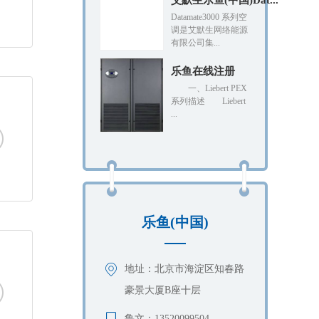
艾默生乐鱼(中国)Dat...
Datamate3000 系列空
调是艾默生网络能源
有限公司集...
乐鱼在线注册
一、Liebert PEX
系列描述 Liebert
...
乐鱼(中国)
地址：北京市海淀区知春路
豪景大厦B座十层
鲁文：13520099504