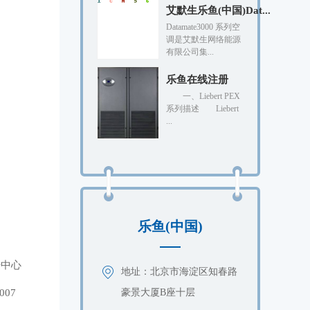
艾默生乐鱼(中国)Dat...
Datamate3000 系列空
调是艾默生网络能源
有限公司集...
乐鱼在线注册
一、Liebert PEX
系列描述 Liebert
...
乐鱼(中国)
据中心
地址：北京市海淀区知春路
07
豪景大厦B座十层